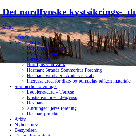
Det nordfynske
kystsikrings-, 
Menu
Forside
Myndigheder
Nordfyns Kommune
Kystdirektoratet
Beredskabet
Nordfyns vandværk
Hasmark Strands Sommerhus Forening
Hasmark Vandværk Andelsselskab
Interesse areal for dige- og pumpelag på kort materiale
Sommerhusforeninger
Egebjerggaard – Tørresø
Kristiansminde – Jørgensø
Hasmark
Ændringer i jeres forening
Hasmarkprojektet
Arkiv
Nyhedsbrev
Bestyrelsen
Generalforsamling