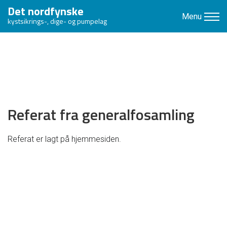
Det nordfynske
Menu
kystsikrings-, dige- og pumpelag
Referat fra generalfosamling
Referat er lagt på hjemmesiden.