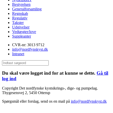
Bestyrelsen
Generalforsamling
Regnskab
Regulativ
Takster
Udgivelser
Vedtægter/love
Suppleanter
CVR-nr: 3013 9712
info@nordfynskyst.dk
Intranet
Du skal være logget ind for at kunne se dette.
Gå til
log ind
Copyright Det nordfynske kystsikrings-, dige- og pumpelag.
Thygesensvej 2, 5450 Otterup
Spørgsmål eller forslag, send os en mail på
info@nordfynskyst.dk