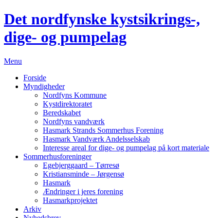
Det nordfynske
kystsikrings-,
dige- og pumpelag
Menu
Forside
Myndigheder
Nordfyns Kommune
Kystdirektoratet
Beredskabet
Nordfyns vandværk
Hasmark Strands Sommerhus Forening
Hasmark Vandværk Andelsselskab
Interesse areal for dige- og pumpelag på kort materiale
Sommerhusforeninger
Egebjerggaard – Tørresø
Kristiansminde – Jørgensø
Hasmark
Ændringer i jeres forening
Hasmarkprojektet
Arkiv
Nyhedsbrev