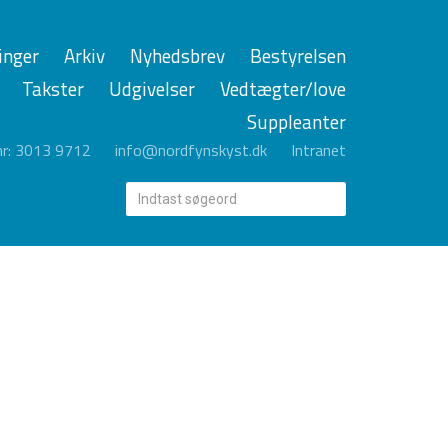
inger
Arkiv
Nyhedsbrev
Bestyrelsen
Takster
Udgivelser
Vedtægter/love
Suppleanter
r: 3013 9712
info@nordfynskyst.dk
Intranet