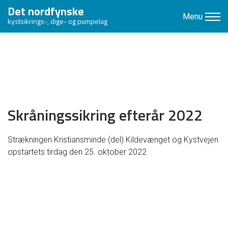
Det nordfynske
Menu
kystsikrings-, dige- og pumpelag
Skråningssikring efterår 2022
Strækningen Kristiansminde (del) Kildevænget og Kystvejen
opstartets tirdag den 25. oktober 2022