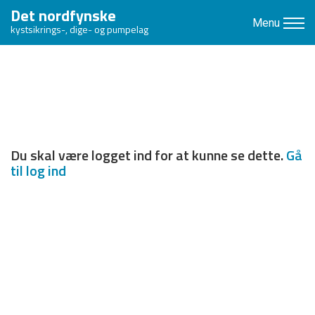
Det nordfynske
Menu
kystsikrings-, dige- og pumpelag
Du skal være logget ind for at kunne se dette.
Gå
til log ind